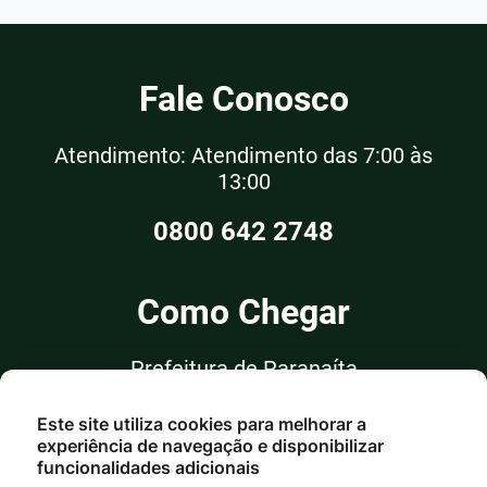
Fale Conosco
Atendimento: Atendimento das 7:00 às
13:00
0800 642 2748
Como Chegar
Prefeitura de Paranaíta
Rua Alceu Rossi, nº 351, Sala 03
Este site utiliza cookies para melhorar a
Centro - Paranaíta/MT
experiência de navegação e disponibilizar
funcionalidades adicionais