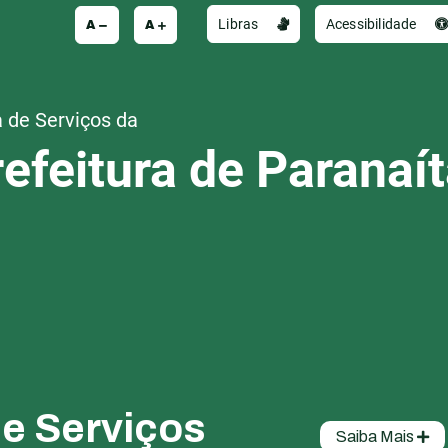
A
A
Libras
Acessibilidade
 de Serviços da
efeitura de Paranaí
de Serviços
Saiba Mais