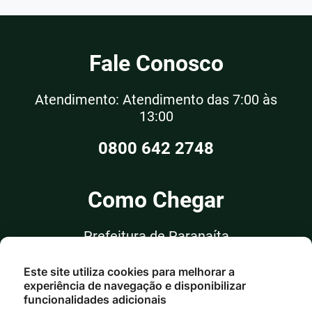
Fale Conosco
Atendimento: Atendimento das 7:00 às
13:00
0800 642 2748
Como Chegar
Prefeitura de Paranaíta
Rua Alceu Rossi, nº 351, Sala 03
Este site utiliza cookies para melhorar a
Centro - Paranaíta/MT
experiência de navegação e disponibilizar
funcionalidades adicionais