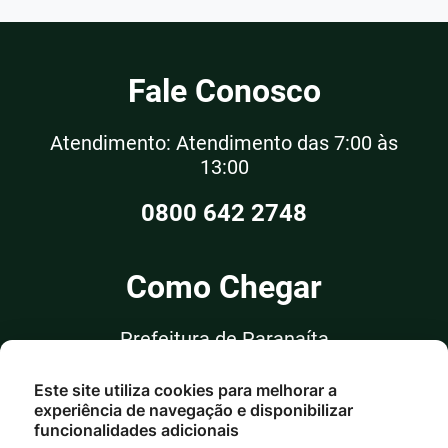
Fale Conosco
Atendimento: Atendimento das 7:00 às
13:00
0800 642 2748
Como Chegar
Prefeitura de Paranaíta
Rua Alceu Rossi, nº 351, Sala 03
Este site utiliza cookies para melhorar a
Centro - Paranaíta/MT
experiência de navegação e disponibilizar
funcionalidades adicionais