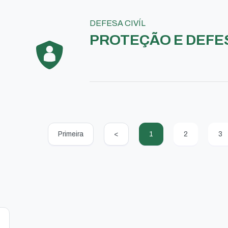
DEFESA CIVÍL
PROTEÇÃO E DEFES
Primeira
<
1
2
3