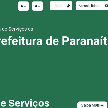
A
A
Libras
Acessibilidade
 de Serviços da
efeitura de Paranaí
de Serviços
Saiba Mais