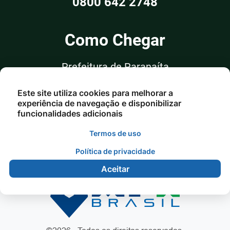
0800 642 2748
Como Chegar
Prefeitura de Paranaíta
Rua Alceu Rossi, nº 351, Sala 03
Este site utiliza cookies para melhorar a
Centro - Paranaíta/MT
experiência de navegação e disponibilizar
funcionalidades adicionais
Termos de uso
Política de privacidade
Aceitar