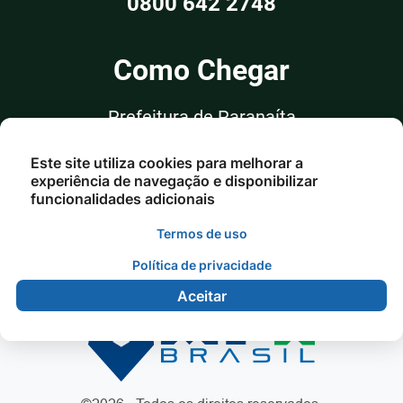
0800 642 2748
Como Chegar
Prefeitura de Paranaíta
Rua Alceu Rossi, nº 351, Sala 03
Este site utiliza cookies para melhorar a
Centro - Paranaíta/MT
experiência de navegação e disponibilizar
funcionalidades adicionais
Termos de uso
Política de privacidade
Aceitar