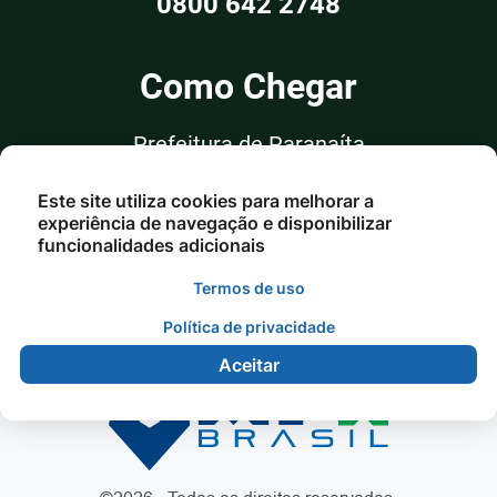
0800 642 2748
Como Chegar
Prefeitura de Paranaíta
Rua Alceu Rossi, nº 351, Sala 03
Este site utiliza cookies para melhorar a
Centro - Paranaíta/MT
experiência de navegação e disponibilizar
funcionalidades adicionais
Termos de uso
Política de privacidade
Aceitar