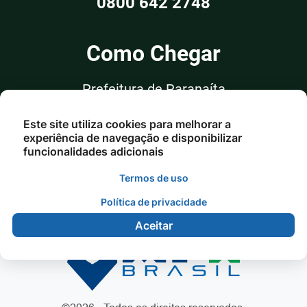
0800 642 2748
Como Chegar
Prefeitura de Paranaíta
Rua Alceu Rossi, nº 351, Sala 03
Este site utiliza cookies para melhorar a
Centro - Paranaíta/MT
experiência de navegação e disponibilizar
funcionalidades adicionais
Termos de uso
Política de privacidade
Aceitar