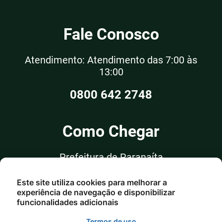
Fale Conosco
Atendimento: Atendimento das 7:00 às
13:00
0800 642 2748
Como Chegar
Prefeitura de Paranaíta
Rua Alceu Rossi, nº 351, Sala 03
Este site utiliza cookies para melhorar a
Centro - Paranaíta/MT
experiência de navegação e disponibilizar
funcionalidades adicionais
Termos de uso