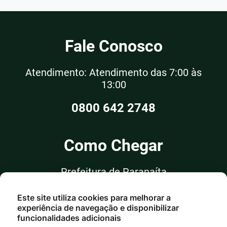
Fale Conosco
Atendimento: Atendimento das 7:00 às
13:00
0800 642 2748
Como Chegar
Prefeitura de Paranaíta
Rua Alceu Rossi, nº 351, Sala 03
Este site utiliza cookies para melhorar a
Centro - Paranaíta/MT
experiência de navegação e disponibilizar
funcionalidades adicionais