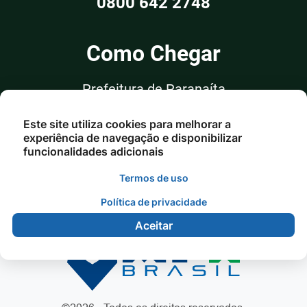
0800 642 2748
Como Chegar
Prefeitura de Paranaíta
Rua Alceu Rossi, nº 351, Sala 03
Este site utiliza cookies para melhorar a
Centro - Paranaíta/MT
experiência de navegação e disponibilizar
funcionalidades adicionais
Termos de uso
Política de privacidade
Aceitar