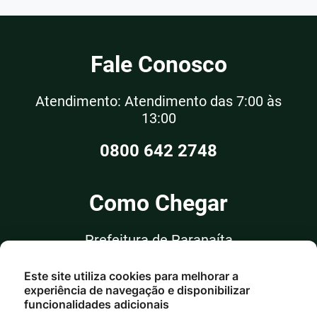
Fale Conosco
Atendimento: Atendimento das 7:00 às
13:00
0800 642 2748
Como Chegar
Prefeitura de Paranaíta
Rua Alceu Rossi, nº 351, Sala 03
Este site utiliza cookies para melhorar a
Centro - Paranaíta/MT
experiência de navegação e disponibilizar
funcionalidades adicionais