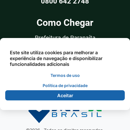
0800 642 2748
Como Chegar
Prefeitura de Paranaíta
Rua Alceu Rossi, nº 351, Sala 03
Este site utiliza cookies para melhorar a
Centro - Paranaíta/MT
experiência de navegação e disponibilizar
funcionalidades adicionais
Termos de uso
Política de privacidade
Aceitar