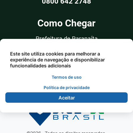
0800 642 2748
Como Chegar
Prefeitura de Paranaíta
Rua Alceu Rossi, nº 351, Sala 03
Este site utiliza cookies para melhorar a
Centro - Paranaíta/MT
experiência de navegação e disponibilizar
funcionalidades adicionais
Termos de uso
Política de privacidade
Aceitar