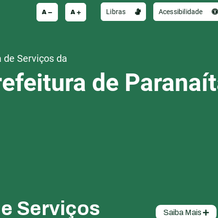
A
A
Libras
Acessibilidade
 de Serviços da
efeitura de Paranaí
de Serviços
Saiba Mais