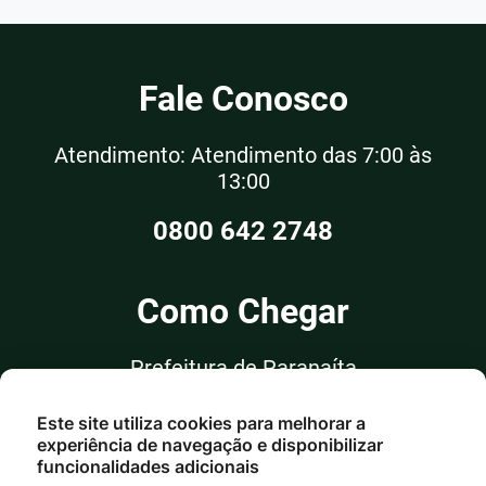
Fale Conosco
Atendimento: Atendimento das 7:00 às
13:00
0800 642 2748
Como Chegar
Prefeitura de Paranaíta
Rua Alceu Rossi, nº 351, Sala 03
Este site utiliza cookies para melhorar a
Centro - Paranaíta/MT
experiência de navegação e disponibilizar
funcionalidades adicionais