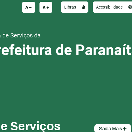
A
A
Libras
Acessibilidade
 de Serviços da
efeitura de Paranaí
de Serviços
Saiba Mais