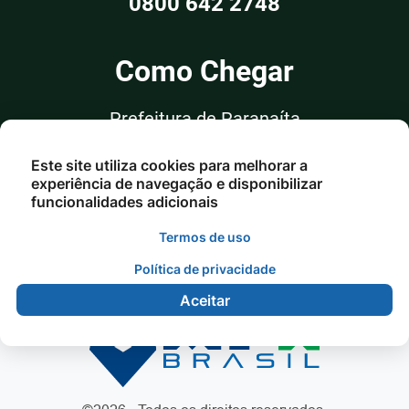
0800 642 2748
Como Chegar
Prefeitura de Paranaíta
Rua Alceu Rossi, nº 351, Sala 03
Este site utiliza cookies para melhorar a
Centro - Paranaíta/MT
experiência de navegação e disponibilizar
funcionalidades adicionais
Termos de uso
Política de privacidade
Aceitar