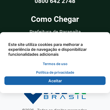
0800 642 2748
Como Chegar
Prefeitura de Paranaíta
Rua Alceu Rossi, nº 351, Sala 03
Este site utiliza cookies para melhorar a
Centro - Paranaíta/MT
experiência de navegação e disponibilizar
funcionalidades adicionais
Termos de uso
Política de privacidade
Aceitar