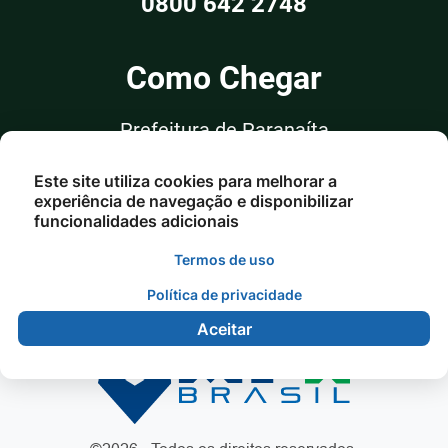
0800 642 2748
Como Chegar
Prefeitura de Paranaíta
Rua Alceu Rossi, nº 351, Sala 03
Este site utiliza cookies para melhorar a
Centro - Paranaíta/MT
experiência de navegação e disponibilizar
funcionalidades adicionais
Termos de uso
Política de privacidade
Aceitar