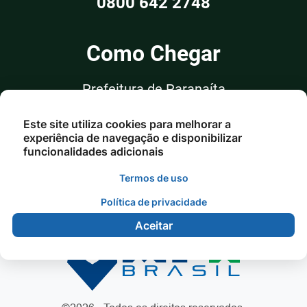
0800 642 2748
Como Chegar
Prefeitura de Paranaíta
Rua Alceu Rossi, nº 351, Sala 03
Este site utiliza cookies para melhorar a
Centro - Paranaíta/MT
experiência de navegação e disponibilizar
funcionalidades adicionais
Termos de uso
Política de privacidade
Aceitar