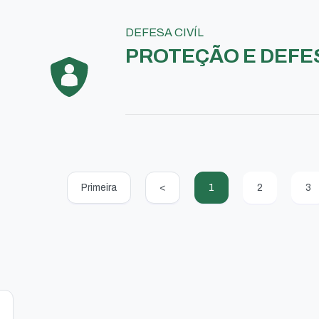
DEFESA CIVÍL
PROTEÇÃO E DEFES
Primeira
<
1
2
3