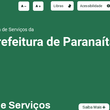
A
A
Libras
Acessibilidade
 de Serviços da
efeitura de Paranaí
de Serviços
Saiba Mais