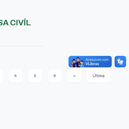
A CIVÍL
4
5
6
>
Última