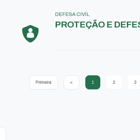
DEFESA CIVÍL
PROTEÇÃO E DEFES
Primeira
<
1
2
3