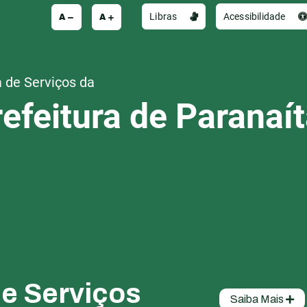
A
A
Libras
Acessibilidade
 de Serviços da
efeitura de Paranaí
de Serviços
Saiba Mais