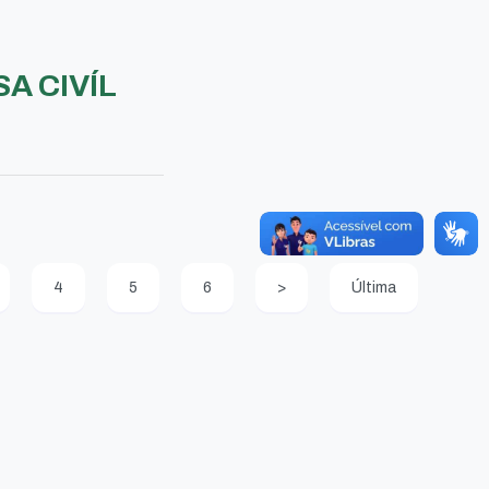
A CIVÍL
4
5
6
>
Última