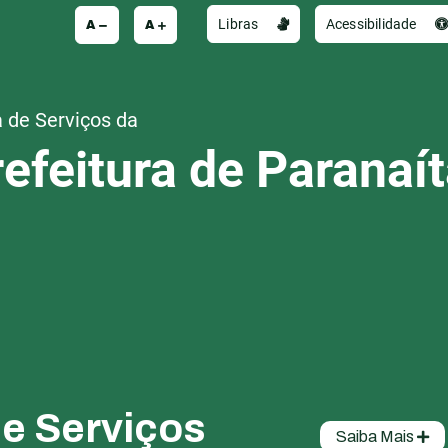
A
A
Libras
Acessibilidade
 de Serviços da
efeitura de Paranaí
de Serviços
Saiba Mais