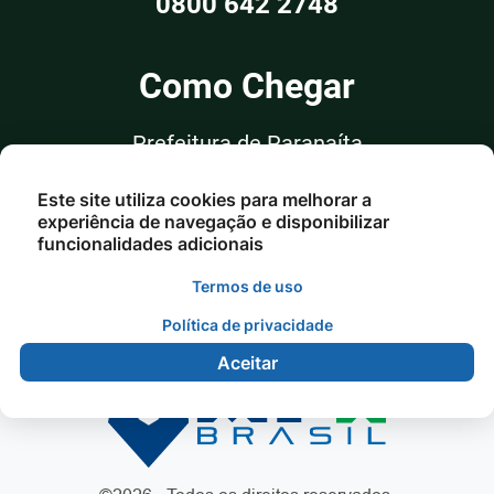
0800 642 2748
Como Chegar
Prefeitura de Paranaíta
Rua Alceu Rossi, nº 351, Sala 03
Este site utiliza cookies para melhorar a
Centro - Paranaíta/MT
experiência de navegação e disponibilizar
funcionalidades adicionais
Termos de uso
Política de privacidade
Aceitar