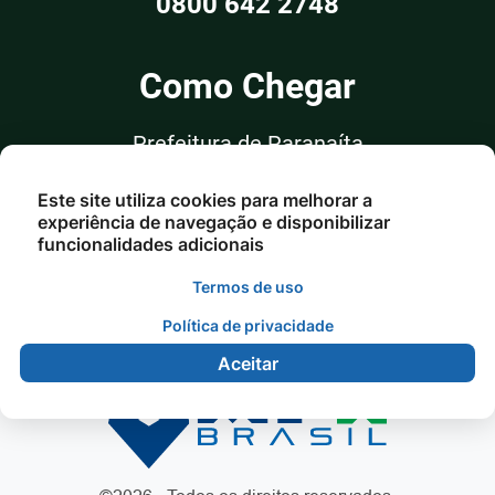
0800 642 2748
Como Chegar
Prefeitura de Paranaíta
Rua Alceu Rossi, nº 351, Sala 03
Este site utiliza cookies para melhorar a
Centro - Paranaíta/MT
experiência de navegação e disponibilizar
funcionalidades adicionais
Termos de uso
Política de privacidade
Aceitar